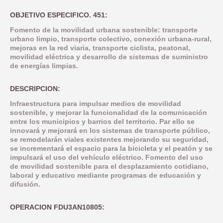
COMUNICACIÓN
OBJETIVO TEMATICO 2
NORMATIVA
OBJETIVO ESPECIFICO. 451:
INDICADORES PRODUCTIVIDAD
LINEA 1: MODERNIZAR LA ADMINISTRACION ELECTRONICA Y 
INDICADORES DE COMUNICACION
OBJETIVO TEMATICO 4
Fomento de la movilidad urbana sostenible: transporte
DOCUMENTACIÓN
COMPROMISO ANTIFRAUDE
urbano limpio, transporte colectivo, conexión urbana-rural,
INDICADORES RESULTADO
mejoras en la red viaria, transporte ciclista, peatonal,
LINEA 2: INFRAESTRUCTURA Y FOMENTO DE LA MOVILIDAD 
NOTICIAS
OBJETIVO TEMATICO 6
CONVOCATORIAS
movilidad eléctrica y desarrollo de sistemas de suministro
DECLARACIÓN INSTITUCIONAL ANTIFRAUDE
de energías limpias.
LINEA 3: ACCIONES PARA MEJORAR LA EFICIENCIA ENERGE
LINEA 4: REHABILITACION Y PUESTA EN VALOR DEL PATRIM
BUENAS PRÁCTICAS
OBJETIVO TEMATICO 9
CÓDIGO DE CONDUCTA
DESCRIPCION:
LINEA 5: REGENERACION DE AREAS DEGRADADAS, ZONAS 
CONTACTO
OBJETIVO TEMATICO 99
COMISIÓN AUTOEVALUACIÓN DEL RIESGO
Infraestructura para impulsar medios de movilidad
LINEA 7: GESTION EDUSI
sostenible, y mejorar la funcionalidad de la comunicación
Aviso Legal
Accesibilidad
Mapa web
Privacidad
Cookies
Contacto
CANAL DE DENUNCIAS
entre los municipios y barrios del territorio. Par ello se
innovará y mejorará en los sistemas de transporte público,
LINEA 8: COMUNICACION EDUSI
se remodelarán viales existentes mejorando su seguridad,
se incrementará el espacio para la bicicleta y el peatón y se
impulsará el uso del vehículo eléctrico. Fomento del uso
de movilidad sostenible para el desplazamiento cotidiano,
laboral y educativo mediante programas de educación y
difusión.
OPERACION FDU3AN10805: