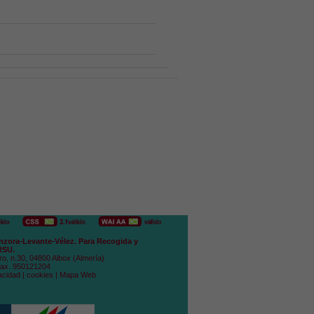
zora-Levante-Vélez. Para Recogida y
RSU.
ro, n.30, 04800 Albox (Almería)
Fax. 950121204
acidad
|
cookies
|
Mapa Web