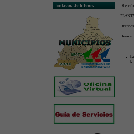
Enlaces de Interés
Direcci
ó
n
PLANTA
Direcci
ó
n
Horario 
La
la