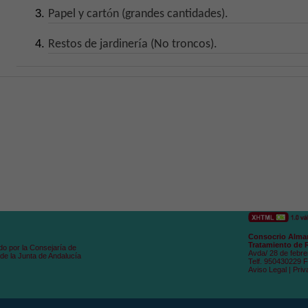
ó
Papel y cart
n (grandes cantidades).
í
Restos de jardiner
a (No troncos).
Consocrio Alman
Tratamiento de 
do por la Consejaría de
Avda/ 28 de febre
de la Junta de Andalucía
Telf. 950430229 
Aviso Legal
|
Priv