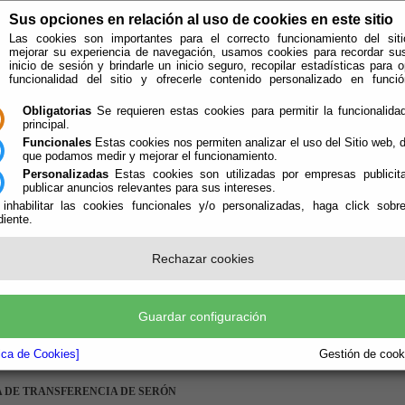
Sus opciones en relación al uso de cookies en este sitio
Las cookies son importantes para el correcto funcionamiento del siti
mejorar su experiencia de navegación, usamos cookies para recordar su
inicio de sesión y brindarle un inicio seguro, recopilar estadísticas para o
funcionalidad del sitio y ofrecerle contenido personalizado en func
Obligatorias
Se requieren estas cookies para permitir la funcionalidad
principal.
Funcionales
Estas cookies nos permiten analizar el uso del Sitio web,
que podamos medir y mejorar el funcionamiento.
Personalizadas
Estas cookies son utilizadas por empresas publicita
publicar anuncios relevantes para sus intereses.
ión
Quién Somos
 inhabilitar las cookies funcionales y/o personalizadas, haga click sobr
iente.
e encuentra aquí:
Inicio
/
/
Plantas de Transferencia
Rechazar cookies
 DE TRANSFERENCIA DE FINES
: Barranco Tripiana (junto a campo de tiro)
Guardar configuración
 DE TRANSFERENCIA DE VERA
tica de Cookies]
Gestión de cooki
: Ca
ñ
ada de Vera, Ctra de Vera-Cuevas del Almanzora
 DE TRANSFERENCIA DE SER
Ó
N