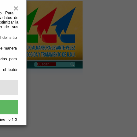
×
o. Para
s datos de
ptimizar la
ión de sus
 del sitio
 de manera
rias para
e el botón
es | v.1.3