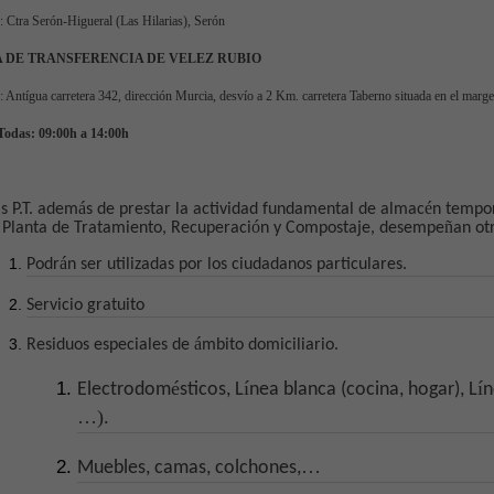
: Ctra Serón-Higueral (Las Hilarias), Ser
ó
n
 DE TRANSFERENCIA DE VELEZ RUBIO
: Ant
í
gua carretera 342, direcci
ó
n Murcia, desv
í
o a 2 Km. carretera Taberno situada en el mar
Todas: 09:00h a 14:00h
á
é
s P.T. adem
s de prestar la actividad fundamental de almac
n tempor
ó
ñ
 Planta de Tratamiento, Recuperaci
n y Compostaje, desempe
an ot
á
Podr
n ser utilizadas por los ciudadanos particulares.
Servicio gratuito
á
Residuos especiales de
mbito domiciliario.
é
í
í
Electrodom
sticos, L
nea blanca (cocina, hogar), L
n
…)
.
…
Muebles, camas, colchones,