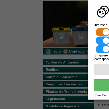
intereses.
Inicio
Contacto
Localizac
Si quiere
correspond
Usted s
Tablón de Anuncios
Recibos
Escuchar
PLANTA
Sobre el Consorcio
Direcci
ó
n
Preguntas Frecuentes
PLANTA
Plantas de Transferencia
[Ver Polí
Direcci
ó
n
Legislación
PLANTA
Modelos e Impresos