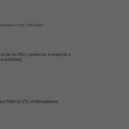
gen derecho a 1 Km. V
é
lez-Rubio.
al de los RSU y posterior transporte a
ra actividad:
ó
ea Marr
n (Tv, ordenadores,