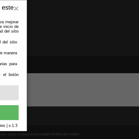
 este
×
ra mejorar
 inicio de
d del sitio
 del sitio
 de manera
rias para
e el botón
es | v.1.3
viso Legal
|
Politica de privacidad
|
Politica de cookies