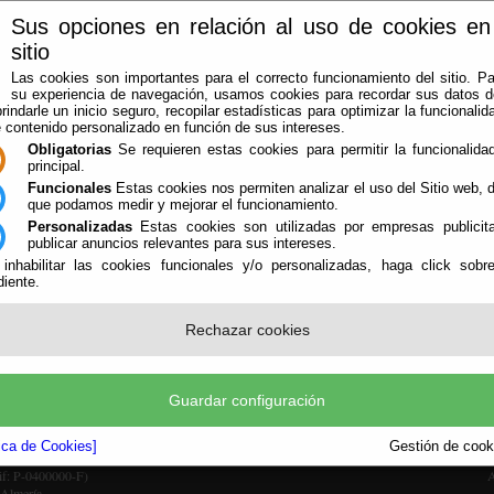
Sus opciones en relación al uso de cookies en
sitio
Las cookies son importantes para el correcto funcionamiento del sitio. Pa
su experiencia de navegación, usamos cookies para recordar sus datos de
rindarle un inicio seguro, recopilar estadísticas para optimizar la funcionalida
e contenido personalizado en función de sus intereses.
Obligatorias
Se requieren estas cookies para permitir la funcionalidad
principal.
Funcionales
Estas cookies nos permiten analizar el uso del Sitio web,
que podamos medir y mejorar el funcionamiento.
Personalizadas
Estas cookies son utilizadas por empresas publicita
LA AGRUPACIÓN
AVISOS
OFICINA VIRTUAL
CONTACTAR
publicar anuncios relevantes para sus intereses.
 inhabilitar las cookies funcionales y/o personalizadas, haga click sobr
iente.
Rechazar cookies
Guardar configuración
tica de Cookies]
Gestión de cooki
Cif: P-0400000-F)
A
 Almería