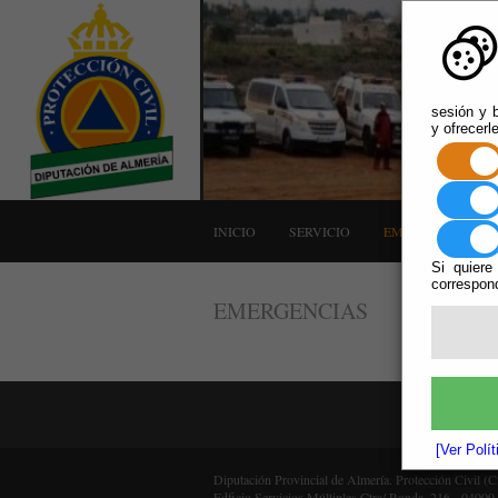
sesión y b
y ofrecerl
INICIO
SERVICIO
EMERGENCIAS
Si quiere
correspond
EMERGENCIAS
[Ver Polí
Diputación Provincial de Almería. Protección Civil (
Edficio Servicios Múltiples Ctra/ Ronda, 216 - 04009