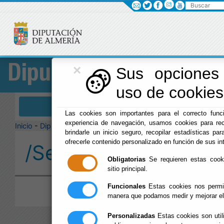
Buscar
×
Diputación
Sus opciones 
uso de cookies 
Menú Diputación
Las cookies son importantes para el correcto funci
experiencia de navegación, usamos cookies para rec
Inicio
-
Diputación
-
brindarle un inicio seguro, recopilar estadísticas par
ofrecerle contenido personalizado en función de sus in
/Servicios/cmsdipro/
Obligatorias
Se requieren estas cookie
sitio principal.
Funcionales
Estas cookies nos permit
manera que podamos medir y mejorar el
Personalizadas
Estas cookies son util