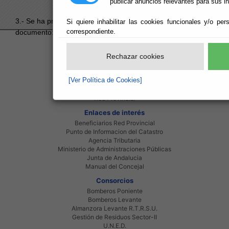
publicar anuncios relevantes para sus i
3.- Se ha producido un error al intentar acceder al
Si quiere inhabilitar las cookies funcionales y/o per
correspondiente.
documento:
8A1BA7EB868FA646C1258B34002AB385
.
Red Provincial
Rechazar cookies
Intranet Provincial
Intranet Adheridos
[Ver Política de Cookies]
Intranet Beneficiarios
Servicios EE.LL.
Red Provincial
Enlaces de interés
Beneficiarios Red Provincial
Punto de Informacion del Catastro
Agencia Tributaria
Ministerio de Administraciones Públicas
Junta de Andalucia
Manual del Concejal
Consorcios
Bomberos Poniente
Bomberos Levante
Almanzora Levante R.T.R.S.U.
Gestión de Residuos Sector-II
U.N.E.D.