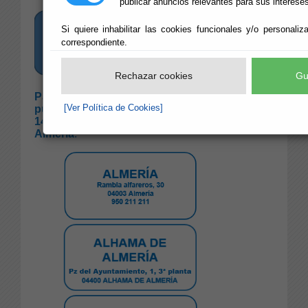
publicar anuncios relevantes para sus interese
Si quiere inhabilitar las cookies funcionales y/o personali
correspondiente.
Rechazar cookies
Gu
Para la Gestión Tributaria, Recaudación e Inspecci
[Ver Política de Cookies]
puede encontrarnos, en horario de atención al púb
14,00 horas), en alguna de las Agencias que el SAT 
Almería
: