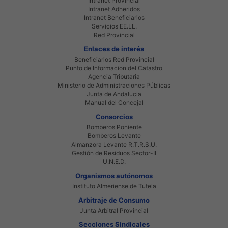
Intranet Provincial
Intranet Adheridos
Intranet Beneficiarios
Servicios EE.LL.
Red Provincial
Enlaces de interés
Beneficiarios Red Provincial
Punto de Informacion del Catastro
Agencia Tributaria
Ministerio de Administraciones Públicas
Junta de Andalucia
Manual del Concejal
Consorcios
Bomberos Poniente
Bomberos Levante
Almanzora Levante R.T.R.S.U.
Gestión de Residuos Sector-II
U.N.E.D.
Organismos autónomos
Instituto Almeriense de Tutela
Arbitraje de Consumo
Junta Arbitral Provincial
Secciones Sindicales