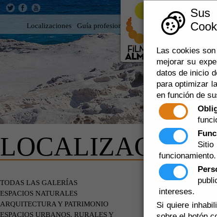
Sus
Cooki
Localizaciones
Guía profesional
Rodar en Almería
360
Las cookies son 
mejorar su expe
datos de inicio d
para optimizar la
en función de su
Obli
funci
Func
LOCALIZACIONE
Siti
funcionamiento.
Pers
publ
ESPACIOS
TODAS LAS GALERÍAS
PLAYAS -
intereses.
ESPACIOS NATURALES
ARQUITECTURA Y PATRIMONIO
Si quiere inhabi
ESPACIOS URBANOS, RURALES Y
sobre el botón c