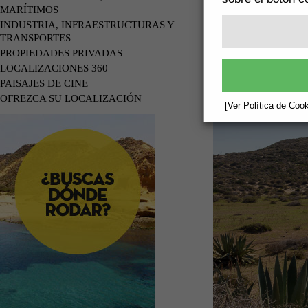
MARÍTIMOS
INDUSTRIA, INFRAESTRUCTURAS Y
TRANSPORTES
PROPIEDADES PRIVADAS
LOCALIZACIONES 360
PAISAJES DE CINE
OFREZCA SU LOCALIZACIÓN
[Ver Política de Cook