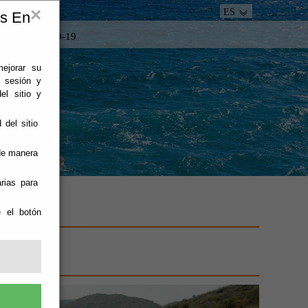
×
ES
es En
tacto
COVID-19
mejorar su
e sesión y
el sitio y
 del sitio
 de manera
rias para
e el botón
O