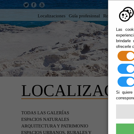
Localizaciones
Guía profesional
Rodar en Almer
Las cooki
experienc
brindarle
ofrecerle 
LOCALIZACIO
Si quiere
correspond
PATR
TODAS LAS GALERÍAS
ESPACIOS NATURALES
ARQUITECTURA Y PATRIMONIO
ESPACIOS URBANOS, RURALES Y