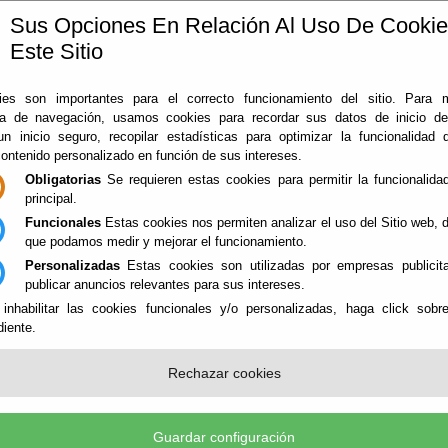
Sus Opciones En Relación Al Uso De Cooki
Este Sitio
ía
360
Almería
Rodado en Almería
Noticias
Con
es son importantes para el correcto funcionamiento del sitio. Para 
ia de navegación, usamos cookies para recordar sus datos de inicio d
 un inicio seguro, recopilar estadísticas para optimizar la funcionalidad d
contenido personalizado en función de sus intereses.
Obligatorias
Se requieren estas cookies para permitir la funcionalidad
principal.
Funcionales
Estas cookies nos permiten analizar el uso del Sitio web,
que podamos medir y mejorar el funcionamiento.
Personalizadas
Estas cookies son utilizadas por empresas publicita
NES
publicar anuncios relevantes para sus intereses.
 inhabilitar las cookies funcionales y/o personalizadas, haga click sobr
iente.
IMONIO INDUSTRIAL - PATRIMONI
Rechazar cookies
Guardar configuración