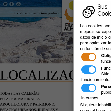
Sus
Cooki
Localizaciones
Guía profesional
Rodar en Almería
360
Las cookies son 
mejorar su expe
datos de inicio d
para optimizar la
en función de su
Obli
funci
Func
LOCALIZACIONE
Siti
funcionamiento.
Pers
publ
DE PARTI
TODAS LAS GALERÍAS
intereses.
ESPACIOS NATURALES
ARQUITECTURA Y PATRIMONIO
Si quiere inhabi
ESPACIOS URBANOS, RURALES Y
sobre el botón c