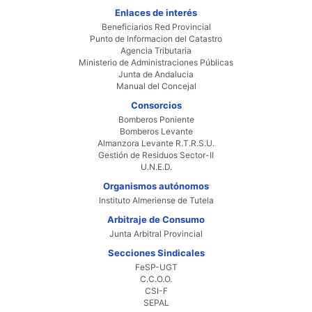
Enlaces de interés
Beneficiarios Red Provincial
Punto de Informacion del Catastro
Agencia Tributaria
Ministerio de Administraciones Públicas
Junta de Andalucia
Manual del Concejal
Consorcios
Bomberos Poniente
Bomberos Levante
Almanzora Levante R.T.R.S.U.
Gestión de Residuos Sector-II
U.N.E.D.
Organismos autónomos
Instituto Almeriense de Tutela
Arbitraje de Consumo
Junta Arbitral Provincial
Secciones Sindicales
FeSP-UGT
C.C.O.O.
CSI-F
SEPAL