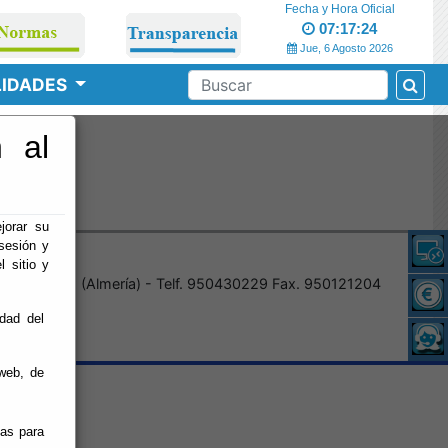
Fecha y Hora Oficial
07:17:24
Jue, 6 Agosto 2026
LIDADES
 al
o
jorar su
sesión y
l sitio y
 04800 Albox (Almería) - Telf. 950430229 Fax. 950121204
idad del
web, de
ias para