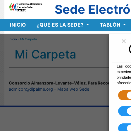
Sede Electró
INICIO
¿QUÉ ES LA SEDE?
TABLÓN
×
Inicio
- Mi Carpeta
Mi Carpeta
Las coo
experie
brindarl
Consorcio Almanzora-Levante-Vélez. Para Recogida y Tra
ofrecerl
admicon@dipalme.org
-
Mapa web Sede