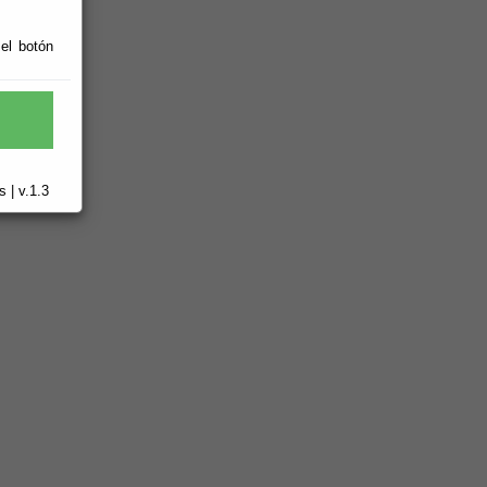
 el botón
 | v.1.3