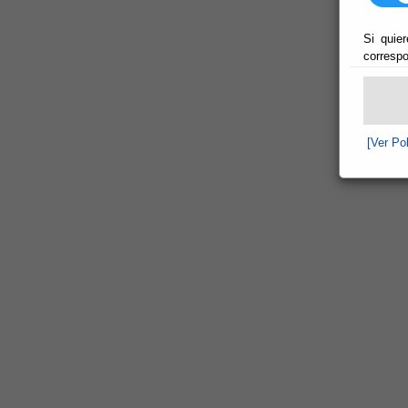
Si quier
correspo
[Ver Po