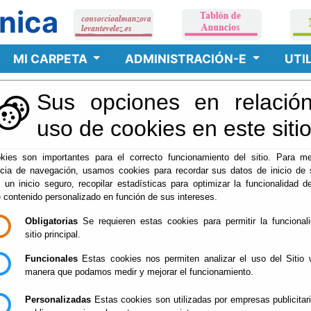
nica
MI CARPETA
ADMINISTRACIÓN-E
UTI
Sus opciones en relación
uso de cookies en este siti
kies son importantes para el correcto funcionamiento del sitio. Para me
ncia de navegación, usamos cookies para recordar sus datos de inicio de 
e un inicio seguro, recopilar estadísticas para optimizar la funcionalidad de
tamiento de RSU (Cif: V04290094).
- Avda/ 28 de febrero, n.30,
e contenido personalizado en función de sus intereses.
Obligatorias
Se requieren estas cookies para permitir la funcional
sitio principal.
Aviso Legal
Accesibilidad
Mapa web
Privacidad
Cookies
Contacto
Funcionales
Estas cookies nos permiten analizar el uso del Sitio 
manera que podamos medir y mejorar el funcionamiento.
Personalizadas
Estas cookies son utilizadas por empresas publicitar