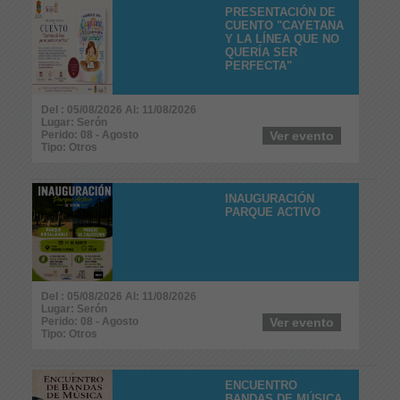
PRESENTACIÓN DE
CUENTO "CAYETANA
Y LA LÍNEA QUE NO
QUERÍA SER
PERFECTA"
Del : 05/08/2026 Al: 11/08/2026
Lugar: Serón
Perido: 08 - Agosto
Ver evento
Tipo: Otros
INAUGURACIÓN
PARQUE ACTIVO
Del : 05/08/2026 Al: 11/08/2026
Lugar: Serón
Perido: 08 - Agosto
Ver evento
Tipo: Otros
ENCUENTRO
BANDAS DE MÚSICA