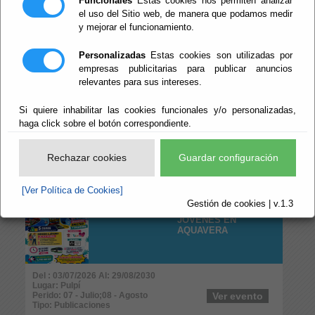
Funcionales
Estas cookies nos permiten analizar
Perido: 07 - Julio;08 - Agosto;09 - Septiembre
Ver evento
Tipo: Otros
el uso del Sitio web, de manera que podamos medir
y mejorar el funcionamiento.
NOCHE DE VERANO
Personalizadas
Estas cookies son utilizadas por
JOVEN
empresas publicitarias para publicar anuncios
relevantes para sus intereses.
Si quiere inhabilitar las cookies funcionales y/o personalizadas,
haga click sobre el botón correspondiente.
Del : 22/07/2026 Al: 12/08/2026
Lugar: Pulpí
Perido: 07 - Julio;08 - Agosto
Ver evento
Rechazar cookies
Guardar configuración
Tipo: Publicaciones
[Ver Política de Cookies]
JORNADA
Gestión de cookies | v.1.3
CONVICENCIA
JÓVENES EN
AQUAVERA
Del : 03/07/2026 Al: 29/08/2030
Lugar: Pulpí
Perido: 07 - Julio;08 - Agosto
Ver evento
Tipo: Publicaciones