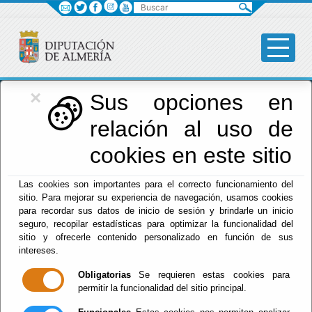
Buscar
×
Diputación
Sus opciones en
relación al uso de
Menú Diputación
cookies en este sitio
Inicio
-
Diputación
- Otros
Las cookies son importantes para el correcto funcionamiento del
Escuchar
sitio. Para mejorar su experiencia de navegación, usamos cookies
para recordar sus datos de inicio de sesión y brindarle un inicio
CHEQUE MATERIAL
seguro, recopilar estadísticas para optimizar la funcionalidad del
ESCOLAR 2026-2027
sitio y ofrecerle contenido personalizado en función de sus
intereses.
Obligatorias
Se requieren estas cookies para
permitir la funcionalidad del sitio principal.
Del : 22/07/2026 Al: 11/09/2026
Lugar: Huércal de Almería