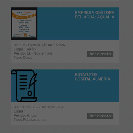
EMPRESA GESTORA
DEL AGUA: AQUALIA
Del : 29/11/2024 Al: 30/11/2026
Lugar: Serón
Perido: 11 - Noviembre
Ver evento
Tipo: Otros
ESTATUTOS
COSITAL ALMERIA
Del : 15/06/2022 Al: 30/06/2040
Lugar:
Perido: Anual
Ver evento
Tipo: Publicaciones