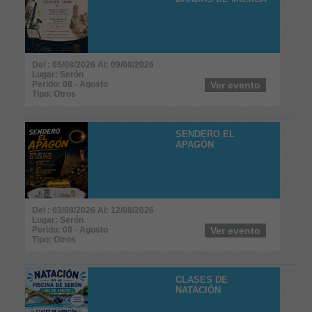
Del : 05/08/2026 Al: 09/08/2026
Lugar: Serón
Perido: 08 - Agosto
Ver evento
Tipo: Otros
SENDERO EL
APAGÓN
Del : 03/08/2026 Al: 12/08/2026
Lugar: Serón
Perido: 08 - Agosto
Ver evento
Tipo: Otros
CLASES DE
NATACIÓN