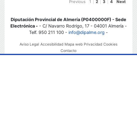
Previous
1
2
3
4
Next
Diputación Provincial de Almería (P0400000F) - Sede
Electrónica -
- C/ Navarro Rodrigo, 17 - 04001 Almería -
Telf. 950 211 100 -
info@dipalme.org
-
Aviso Legal
Accesibilidad
Mapa web
Privacidad
Cookies
Contacto