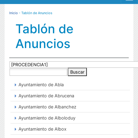
MENÚ RESPONSIVE
Inicio
- Tablón de Anuncios
Tablón de
Anuncios
Buscar
Ayuntamiento de Abla
Ayuntamiento de Abrucena
Ayuntamiento de Albanchez
Ayuntamiento de Alboloduy
Ayuntamiento de Albox