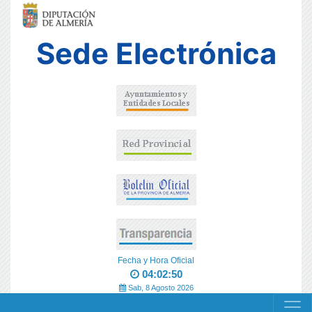
Sede Electrónica
Fecha y Hora Oficial
04:02:50
Sab, 8 Agosto 2026