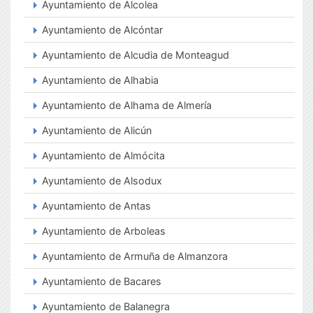
Ayuntamiento de Alcolea
Ayuntamiento de Alcóntar
Ayuntamiento de Alcudia de Monteagud
Ayuntamiento de Alhabia
Ayuntamiento de Alhama de Almería
Ayuntamiento de Alicún
Ayuntamiento de Almócita
Ayuntamiento de Alsodux
Ayuntamiento de Antas
Ayuntamiento de Arboleas
Ayuntamiento de Armuña de Almanzora
Ayuntamiento de Bacares
Ayuntamiento de Balanegra