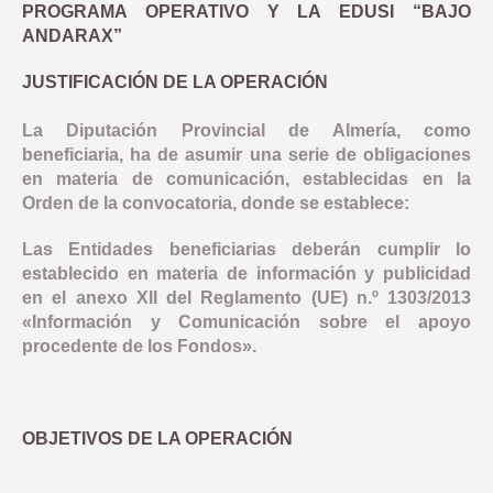
COMUNICACIÓN
PROGRAMA OPERATIVO Y LA EDUSI “BAJO
OBJETIVO TEMATICO 2
NORMATIVA
ANDARAX”
INDICADORES PRODUCTIVIDAD
LINEA 1: MODERNIZAR LA ADMINISTRACION ELECTRONICA Y 
INDICADORES DE COMUNICACION
OBJETIVO TEMATICO 4
DOCUMENTACIÓN
COMPROMISO ANTIFRAUDE
JUSTIFICACIÓN DE LA OPERACIÓN
INDICADORES RESULTADO
LINEA 2: INFRAESTRUCTURA Y FOMENTO DE LA MOVILIDAD 
NOTICIAS
OBJETIVO TEMATICO 6
CONVOCATORIAS
La Diputación Provincial de Almería, como
DECLARACIÓN INSTITUCIONAL ANTIFRAUDE
beneficiaria, ha de asumir una serie de obligaciones
LINEA 3: ACCIONES PARA MEJORAR LA EFICIENCIA ENERGE
LINEA 4: REHABILITACION Y PUESTA EN VALOR DEL PATRIM
BUENAS PRÁCTICAS
OBJETIVO TEMATICO 9
CÓDIGO DE CONDUCTA
en materia de comunicación, establecidas en la
LINEA 5: REGENERACION DE AREAS DEGRADADAS, ZONAS 
CONTACTO
OBJETIVO TEMATICO 99
Orden de la convocatoria, donde se establece:
COMISIÓN AUTOEVALUACIÓN DEL RIESGO
LINEA 7: GESTION EDUSI
Las Entidades beneficiarias deberán cumplir lo
Aviso Legal
Accesibilidad
Mapa web
Privacidad
Cookies
Contacto
CANAL DE DENUNCIAS
establecido en materia de información y publicidad
LINEA 8: COMUNICACION EDUSI
en el anexo XII del Reglamento (UE) n.º 1303/2013
«Información y Comunicación sobre el apoyo
procedente de los Fondos».
OBJETIVOS DE LA OPERACIÓN