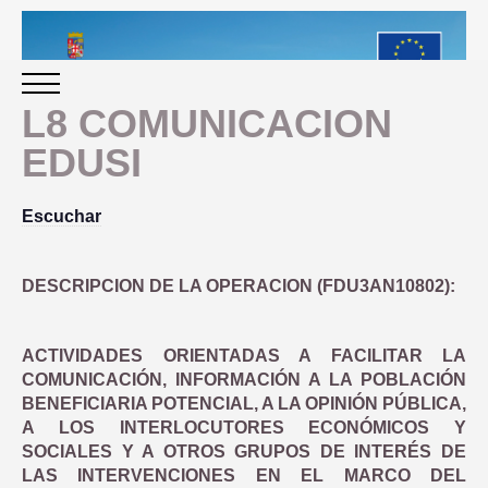
L8 COMUNICACION
EDUSI
INICIO
Escuchar
PERIODO 2014-2020
DESCRIPCION DE LA OPERACION (FDU3AN10802):
PROGRAMACIÓN
ACTIVIDADES ORIENTADAS A FACILITAR LA
GESTIÓN Y SEGUIMIENTO
COMUNICACIÓN, INFORMACIÓN A LA POBLACIÓN
BENEFICIARIA POTENCIAL, A LA OPINIÓN PÚBLICA,
PRESENTACION
A LOS INTERLOCUTORES ECONÓMICOS Y
EVALUACIÓN
SOCIALES Y A OTROS GRUPOS DE INTERÉS DE
PLAN IMPLEMENTACIÓN
LAS INTERVENCIONES EN EL MARCO DEL
OBJETIVOS