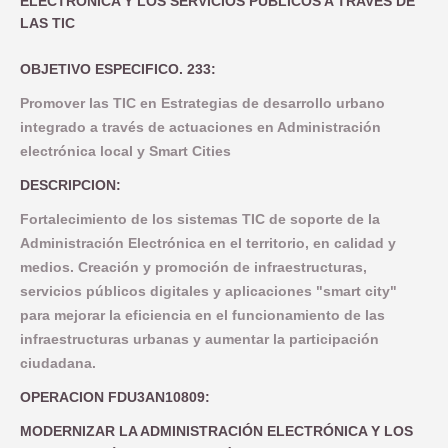
ELECTRONICA Y LOS SERVICIOS PUBLICOS A TRAVES DE
COMUNICACIÓN
OBJETIVO TEMATICO 2
NORMATIVA
LAS TIC
INDICADORES PRODUCTIVIDAD
LINEA 1: MODERNIZAR LA ADMINISTRACION ELECTRONICA Y 
INDICADORES DE COMUNICACION
OBJETIVO TEMATICO 4
DOCUMENTACIÓN
OBJETIVO ESPECIFICO. 233:
COMPROMISO ANTIFRAUDE
INDICADORES RESULTADO
LINEA 2: INFRAESTRUCTURA Y FOMENTO DE LA MOVILIDAD 
NOTICIAS
OBJETIVO TEMATICO 6
CONVOCATORIAS
Promover las TIC en Estrategias de desarrollo urbano
DECLARACIÓN INSTITUCIONAL ANTIFRAUDE
integrado a través de actuaciones en Administración
LINEA 3: ACCIONES PARA MEJORAR LA EFICIENCIA ENERGE
LINEA 4: REHABILITACION Y PUESTA EN VALOR DEL PATRIM
BUENAS PRÁCTICAS
OBJETIVO TEMATICO 9
electrónica local y Smart Cities
CÓDIGO DE CONDUCTA
LINEA 5: REGENERACION DE AREAS DEGRADADAS, ZONAS 
CONTACTO
OBJETIVO TEMATICO 99
DESCRIPCION:
COMISIÓN AUTOEVALUACIÓN DEL RIESGO
Fortalecimiento de los sistemas TIC de soporte de la
LINEA 7: GESTION EDUSI
Aviso Legal
Accesibilidad
Mapa web
Privacidad
Cookies
Contacto
Administración Electrónica en el territorio, en calidad y
CANAL DE DENUNCIAS
LINEA 8: COMUNICACION EDUSI
medios. Creación y promoción de infraestructuras,
servicios públicos digitales y aplicaciones "smart city"
para mejorar la eficiencia en el funcionamiento de las
infraestructuras urbanas y aumentar la participación
ciudadana.
OPERACION FDU3AN10809:
MODERNIZAR LA ADMINISTRACIÓN ELECTRÓNICA Y LOS